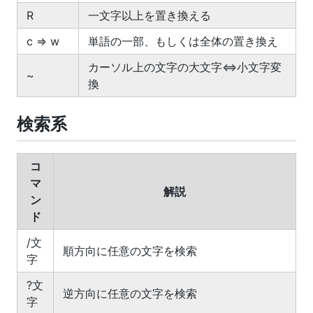
R
一文字以上を置き換える
c => w
単語の一部、もしくは全体の置き換え
カーソル上の文字の大文字⇔小文字変
~
換
検索系
コ
マ
解説
ン
ド
/文
順方向に任意の文字を検索
字
?文
逆方向に任意の文字を検索
字