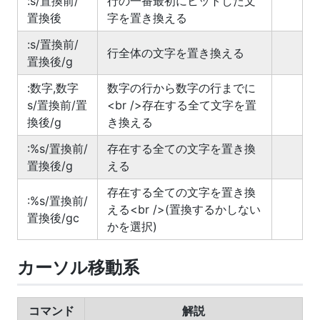
:s/置換前/
行の一番最初にヒットした文
置換後
字を置き換える
:s/置換前/
行全体の文字を置き換える
置換後/g
:数字,数字
数字の行から数字の行までに
s/置換前/置
<br />存在する全て文字を置
換後/g
き換える
:%s/置換前/
存在する全ての文字を置き換
置換後/g
える
存在する全ての文字を置き換
:%s/置換前/
える<br />(置換するかしない
置換後/gc
かを選択)
カーソル移動系
コマンド
解説