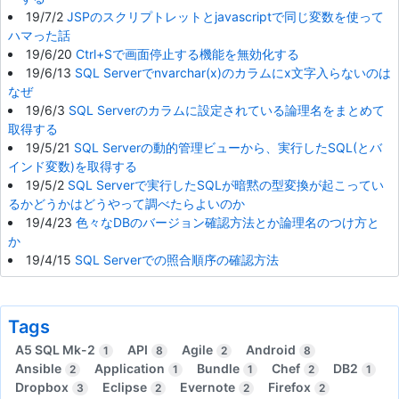
19/7/2
JSPのスクリプトレットとjavascriptで同じ変数を使って
ハマった話
19/6/20
Ctrl+Sで画面停止する機能を無効化する
19/6/13
SQL Serverでnvarchar(x)のカラムにx文字入らないのは
なぜ
19/6/3
SQL Serverのカラムに設定されている論理名をまとめて
取得する
19/5/21
SQL Serverの動的管理ビューから、実行したSQL(とバ
インド変数)を取得する
19/5/2
SQL Serverで実行したSQLが暗黙の型変換が起こってい
るかどうかはどうやって調べたらよいのか
19/4/23
色々なDBのバージョン確認方法とか論理名のつけ方と
か
19/4/15
SQL Serverでの照合順序の確認方法
Tags
A5 SQL Mk-2
API
Agile
Android
1
8
2
8
Ansible
Application
Bundle
Chef
DB2
2
1
1
2
1
Dropbox
Eclipse
Evernote
Firefox
3
2
2
2