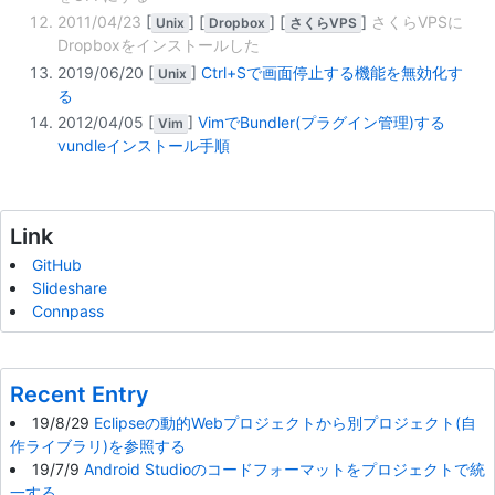
2011/04/23
[
]
[
]
[
]
さくらVPSに
Unix
Dropbox
さくらVPS
Dropboxをインストールした
2019/06/20
[
]
Ctrl+Sで画面停止する機能を無効化す
Unix
る
2012/04/05
[
]
VimでBundler(プラグイン管理)する
Vim
vundleインストール手順
Link
GitHub
Slideshare
Connpass
Recent Entry
19/8/29
Eclipseの動的Webプロジェクトから別プロジェクト(自
作ライブラリ)を参照する
19/7/9
Android Studioのコードフォーマットをプロジェクトで統
一する