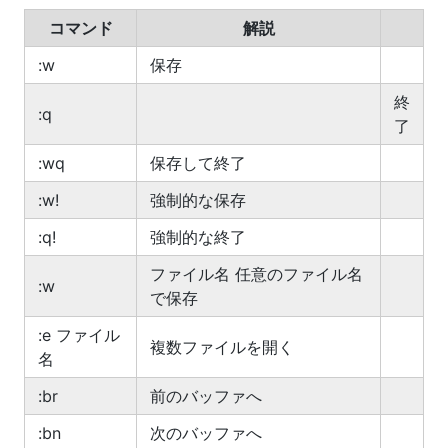
コマンド
解説
:w
保存
終
:q
了
:wq
保存して終了
:w!
強制的な保存
:q!
強制的な終了
ファイル名 任意のファイル名
:w
で保存
:e ファイル
複数ファイルを開く
名
:br
前のバッファへ
:bn
次のバッファへ