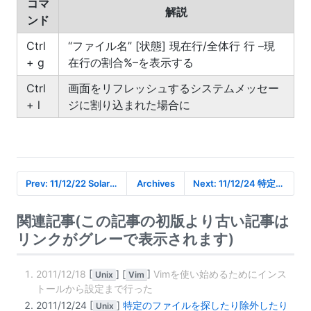
コマ
解説
ンド
Ctrl
“ファイル名” [状態] 現在行/全体行 行 –現
+ g
在行の割合%–を表示する
Ctrl
画面をリフレッシュするシステムメッセー
+ l
ジに割り込まれた場合に
Prev: 11/12/22 SolarisにSubversionをインストールするときの …
Archives
Next: 11/12/24 特定のファイルを探したり除外したり(メモ)
関連記事(この記事の初版より古い記事は
リンクがグレーで表示されます)
2011/12/18
[
]
[
]
Vimを使い始めるためにインス
Unix
Vim
トールから設定まで行った
2011/12/24
[
]
特定のファイルを探したり除外したり
Unix