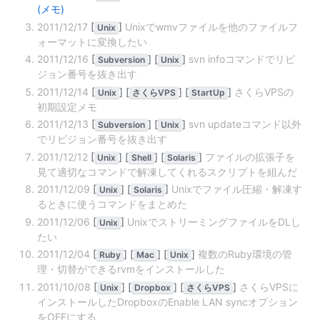
(メモ)
2011/12/17
[
]
Unixでwmvファイルを他のファイルフ
Unix
ォーマットに変換したい
2011/12/16
[
]
[
]
svn infoコマンドでリビ
Subversion
Unix
ジョン番号を抜き出す
2011/12/14
[
]
[
]
[
]
さくらVPSの
Unix
さくらVPS
StartUp
初期設定メモ
2011/12/13
[
]
[
]
svn updateコマンド以外
Subversion
Unix
でリビジョン番号を抜き出す
2011/12/12
[
]
[
]
[
]
ファイルの拡張子を
Unix
Shell
Solaris
見て適切なコマンドで解凍してくれるスクリプトを組んだ
2011/12/09
[
]
[
]
Unixでファイル圧縮・解凍す
Unix
Solaris
るときに使うコマンドをまとめた
2011/12/06
[
]
UnixでストリーミングファイルをDLし
Unix
たい
2011/12/04
[
]
[
]
[
]
複数のRuby環境の管
Ruby
Mac
Unix
理・切替ができるrvmをインストールした
2011/10/08
[
]
[
]
[
]
さくらVPSに
Unix
Dropbox
さくらVPS
インストールしたDropboxのEnable LAN syncオプション
をOFFにする