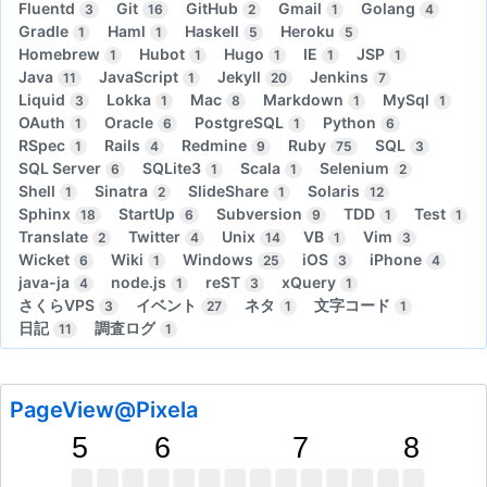
Fluentd
Git
GitHub
Gmail
Golang
3
16
2
1
4
Gradle
Haml
Haskell
Heroku
1
1
5
5
Homebrew
Hubot
Hugo
IE
JSP
1
1
1
1
1
Java
JavaScript
Jekyll
Jenkins
11
1
20
7
Liquid
Lokka
Mac
Markdown
MySql
3
1
8
1
1
OAuth
Oracle
PostgreSQL
Python
1
6
1
6
RSpec
Rails
Redmine
Ruby
SQL
1
4
9
75
3
SQL Server
SQLite3
Scala
Selenium
6
1
1
2
Shell
Sinatra
SlideShare
Solaris
1
2
1
12
Sphinx
StartUp
Subversion
TDD
Test
18
6
9
1
1
Translate
Twitter
Unix
VB
Vim
2
4
14
1
3
Wicket
Wiki
Windows
iOS
iPhone
6
1
25
3
4
java-ja
node.js
reST
xQuery
4
1
3
1
さくらVPS
イベント
ネタ
文字コード
3
27
1
1
日記
調査ログ
11
1
PageView@Pixela
5
6
7
8