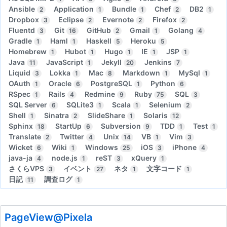
Ansible
Application
Bundle
Chef
DB2
2
1
1
2
1
Dropbox
Eclipse
Evernote
Firefox
3
2
2
2
Fluentd
Git
GitHub
Gmail
Golang
3
16
2
1
4
Gradle
Haml
Haskell
Heroku
1
1
5
5
Homebrew
Hubot
Hugo
IE
JSP
1
1
1
1
1
Java
JavaScript
Jekyll
Jenkins
11
1
20
7
Liquid
Lokka
Mac
Markdown
MySql
3
1
8
1
1
OAuth
Oracle
PostgreSQL
Python
1
6
1
6
RSpec
Rails
Redmine
Ruby
SQL
1
4
9
75
3
SQL Server
SQLite3
Scala
Selenium
6
1
1
2
Shell
Sinatra
SlideShare
Solaris
1
2
1
12
Sphinx
StartUp
Subversion
TDD
Test
18
6
9
1
1
Translate
Twitter
Unix
VB
Vim
2
4
14
1
3
Wicket
Wiki
Windows
iOS
iPhone
6
1
25
3
4
java-ja
node.js
reST
xQuery
4
1
3
1
さくらVPS
イベント
ネタ
文字コード
3
27
1
1
日記
調査ログ
11
1
PageView@Pixela