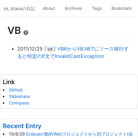
About
Archives
Tags
Bookmark
kk_Atakaの日記
VB
1
2011/12/25
[
]
VB6からVB.NETにソース移行す
VB
ると特定のIf文でInvalidCastException
Link
GitHub
Slideshare
Connpass
Recent Entry
19/8/29
Eclipseの動的Webプロジェクトから別プロジェクト(自