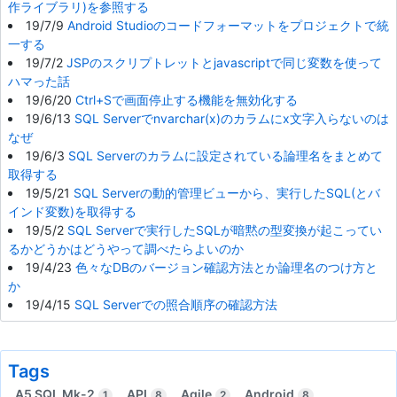
作ライブラリ)を参照する
19/7/9
Android Studioのコードフォーマットをプロジェクトで統
一する
19/7/2
JSPのスクリプトレットとjavascriptで同じ変数を使って
ハマった話
19/6/20
Ctrl+Sで画面停止する機能を無効化する
19/6/13
SQL Serverでnvarchar(x)のカラムにx文字入らないのは
なぜ
19/6/3
SQL Serverのカラムに設定されている論理名をまとめて
取得する
19/5/21
SQL Serverの動的管理ビューから、実行したSQL(とバ
インド変数)を取得する
19/5/2
SQL Serverで実行したSQLが暗黙の型変換が起こってい
るかどうかはどうやって調べたらよいのか
19/4/23
色々なDBのバージョン確認方法とか論理名のつけ方と
か
19/4/15
SQL Serverでの照合順序の確認方法
Tags
A5 SQL Mk-2
API
Agile
Android
1
8
2
8